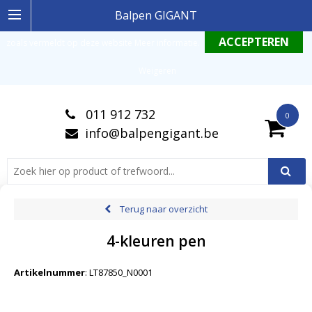
Ingelogde gebruiker stemt in met de geldende omgang productinformatie
Balpen GIGANT
zoals vermeldt op deze website
Meer informatie
.
Weigeren
011 912 732
0
info@balpengigant.be
Terug naar overzicht
4-kleuren pen
Artikelnummer
:
LT87850_N0001