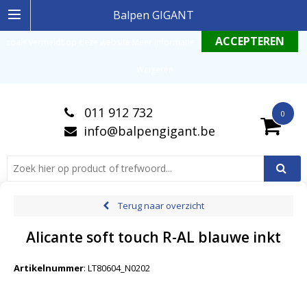
Ingelogde gebruiker stemt in met de geldende omgang productinformatie
Balpen GIGANT
zoals vermeldt op deze website
Meer informatie
.
Weigeren
011 912 732
0
info@balpengigant.be
Terug naar overzicht
Alicante soft touch R-AL blauwe inkt
Artikelnummer
:
LT80604_N0202