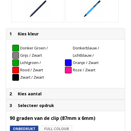
1
Kies kleur
Donker Groen /
Donkerblauw /
Zwart
Zwart
Grijs / Zwart
Lichtblauw /
Zwart
Lichtgroen /
Oranje / Zwart
Zwart
Rood / Zwart
Roze / Zwart
Zwart / Zwart
2
Kies aantal
3
Selecteer opdruk
90 graden van de clip (87mm x 6mm)
ONBEDRUKT
FULL COLOUR