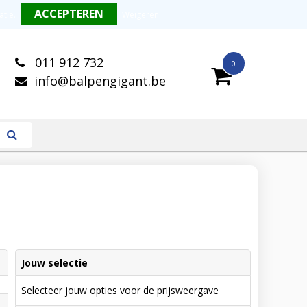
alitatieve balpennen
Snelle levering
atie
.
Weigeren
011 912 732
0
info@balpengigant.be
Jouw selectie
Selecteer jouw opties voor de prijsweergave