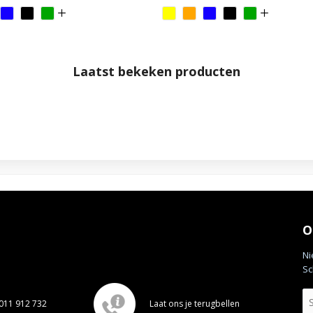
Laatst bekeken producten
O
Ni
Sc
011 912 732
Laat ons je terugbellen