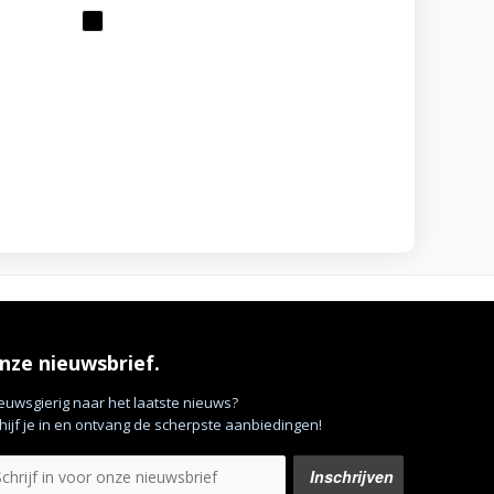
nze nieuwsbrief.
euwsgierig naar het laatste nieuws?
hijf je in en ontvang de scherpste aanbiedingen!