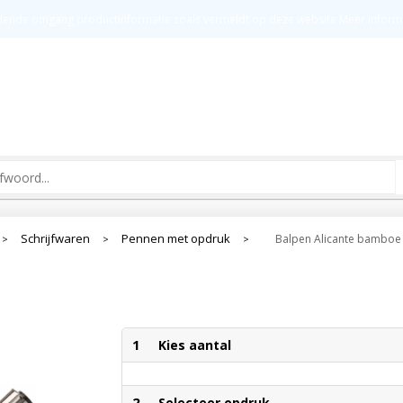
t
Groot drukoppervlak
Kw
ldende omgang productinformatie zoals vermeldt op deze website
Meer inform
Schrijfwaren
Pennen met opdruk
Balpen Alicante bamboe
>
>
>
1
Kies aantal
2
Selecteer opdruk