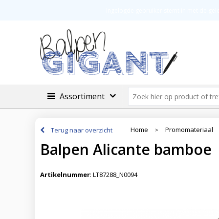
Veilig betalen
Groot assortimen
Ingelogde gebruiker stemt in met de ge
Assortiment
Home
Promomateriaal
Terug naar overzicht
>
Balpen Alicante bamboe
Artikelnummer
:
LT87288_N0094