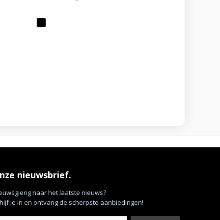
nze nieuwsbrief.
euwsgierig naar het laatste nieuws?
hijf je in en ontvang de scherpste aanbiedingen!