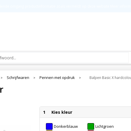
t
Groot drukoppervlak
Kw
ldende omgang productinformatie zoals vermeldt op deze website
Meer inform
Schrijfwaren
Pennen met opdruk
Balpen Basic X hardcolo
>
>
>
r
1
Kies kleur
Donkerblauw
Lichtgroen