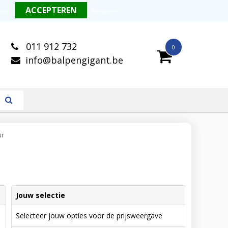
alitatieve balpennen
Snelle levering
atie
.
Weigeren
011 912 732
0
info@balpengigant.be
ur
Jouw selectie
Selecteer jouw opties voor de prijsweergave