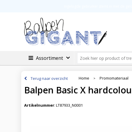
Veilig betalen
Groot assortimen
Ingelogde gebruiker stemt in met de ge
Assortiment
Home
Promomateriaal
Terug naar overzicht
>
Balpen Basic X hardcolou
Artikelnummer
:
LT87933_N0001