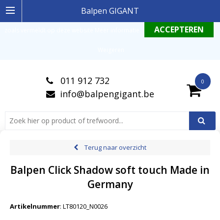
Ingelogde gebruiker stemt in met de geldende omgang productinformatie
Balpen GIGANT
zoals vermeldt op deze website
Meer informatie
.
Weigeren
011 912 732
0
info@balpengigant.be
Terug naar overzicht
Balpen Click Shadow soft touch Made in
Germany
Artikelnummer
:
LT80120_N0026