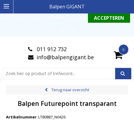
Ingelogde gebruiker stemt in met de geldende omgang productinformatie
Balpen GIGANT
zoals vermeldt op deze website
Meer informatie
.
Weigeren
011 912 732
0
info@balpengigant.be
Terug naar overzicht
Balpen Futurepoint transparant
Artikelnummer
:
LT80887_N0426