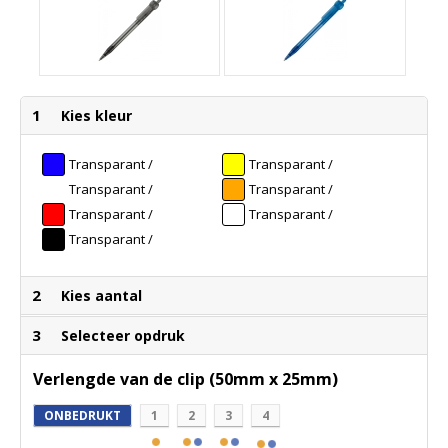
1
Kies kleur
Transparant /
Transparant /
Blauw
Geel
Transparant /
Transparant /
Groen
Oranje
Transparant /
Transparant /
Rood
Wit
Transparant /
Zwart
2
Kies aantal
3
Selecteer opdruk
Verlengde van de clip (50mm x 25mm)
ONBEDRUKT
1
2
3
4