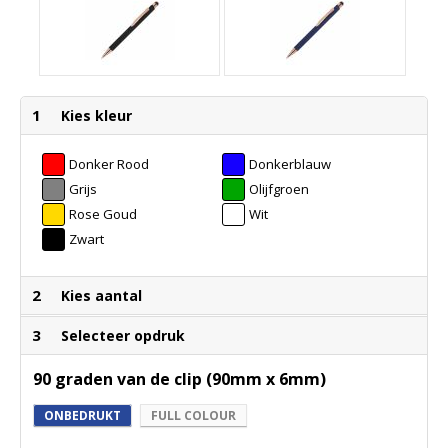
1
Kies kleur
Donker Rood
Donkerblauw
Grijs
Olijfgroen
Rose Goud
Wit
Zwart
2
Kies aantal
3
Selecteer opdruk
90 graden van de clip (90mm x 6mm)
ONBEDRUKT
FULL COLOUR