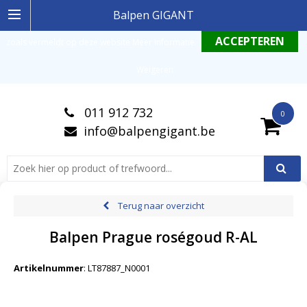
Ingelogde gebruiker stemt in met de geldende omgang productinformatie
Balpen GIGANT
zoals vermeldt op deze website
Meer informatie
.
Weigeren
011 912 732
0
info@balpengigant.be
Terug naar overzicht
Balpen Prague roségoud R-AL
Artikelnummer
:
LT87887_N0001