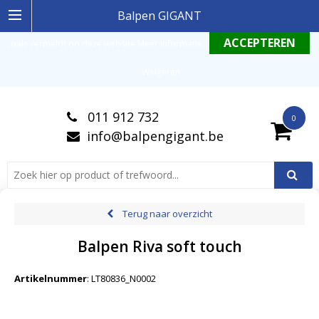
Ingelogde gebruiker stemt in met de geldende omgang productinformatie
Balpen GIGANT
zoals vermeldt op deze website
Meer informatie
.
Weigeren
011 912 732
0
info@balpengigant.be
Terug naar overzicht
Balpen Riva soft touch
Artikelnummer
:
LT80836_N0002