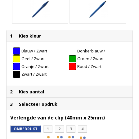
1
Kies kleur
Blauw / Zwart
Donkerblauw /
Zwart
Geel / Zwart
Groen / Zwart
Oranje / Zwart
Rood / Zwart
Zwart / Zwart
2
Kies aantal
3
Selecteer opdruk
Verlengde van de clip (40mm x 25mm)
ONBEDRUKT
1
2
3
4