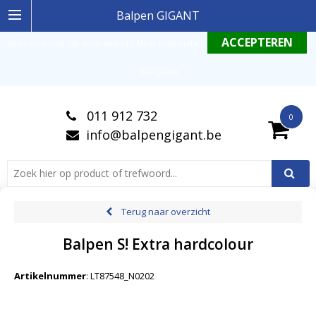
Ingelogde gebruiker stemt in met de geldende omgang productinformatie
Balpen GIGANT
zoals vermeldt op deze website
Meer informatie
.
Weigeren
011 912 732
0
info@balpengigant.be
Terug naar overzicht
Balpen S! Extra hardcolour
Artikelnummer
:
LT87548_N0202