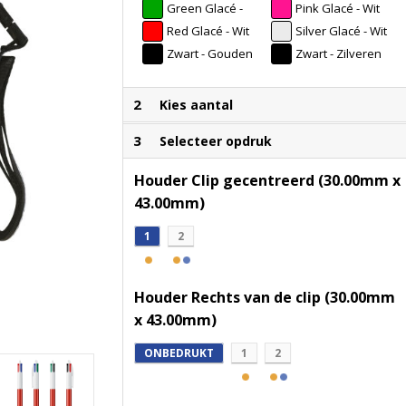
Green Glacé -
Pink Glacé - Wit
Wit
Red Glacé - Wit
Silver Glacé - Wit
Zwart - Gouden
Zwart - Zilveren
Glacé
Glacé
2
Kies aantal
3
Selecteer opdruk
Houder Clip gecentreerd (30.00mm x
43.00mm)
1
2
Houder Rechts van de clip (30.00mm
x 43.00mm)
ONBEDRUKT
1
2