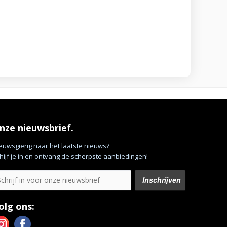
nze nieuwsbrief.
euwsgierig naar het laatste nieuws?
hijf je in en ontvang de scherpste aanbiedingen!
olg ons: