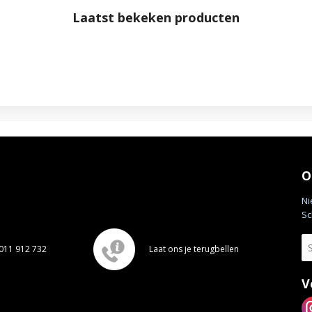
Laatst bekeken producten
O
Ni
Sc
011 912 732
Laat ons je terugbellen
V