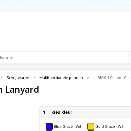
t
Groot drukoppervlak
Kw
ldende omgang productinformatie zoals vermeldt op deze website
Meer inform
Schrijfwaren
Multifunctionele pennen
BIC® 4 Colours Glac
>
>
>
h Lanyard
1
Kies kleur
Blue Glacé - Wit
Gold Glacé - Wit