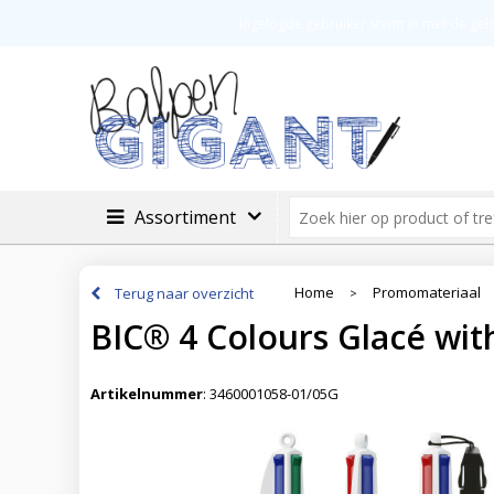
Veilig betalen
Groot assortimen
Ingelogde gebruiker stemt in met de ge
Assortiment
Home
Promomateriaal
Terug naar overzicht
>
BIC® 4 Colours Glacé wit
Artikelnummer
:
3460001058-01/05G