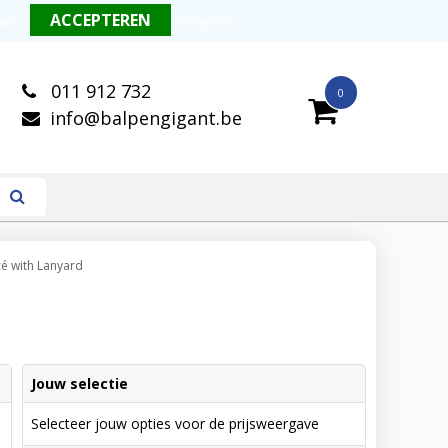
alitatieve balpennen
Snelle levering
atie
.
Weigeren
011 912 732
0
info@balpengigant.be
é with Lanyard
Jouw selectie
Selecteer jouw opties voor de prijsweergave