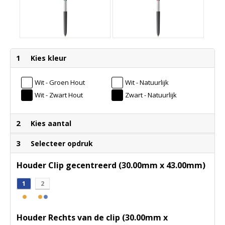
1
Kies kleur
Wit - Groen Hout
Wit - Natuurlijk
Hout
Wit - Zwart Hout
Zwart - Natuurlijk
Hout
2
Kies aantal
3
Selecteer opdruk
Houder Clip gecentreerd (30.00mm x 43.00mm)
1
2
Houder Rechts van de clip (30.00mm x