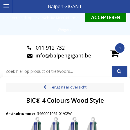
Ingelogde gebruiker stemt in met de geldende omgang productinformatie
Balpen GIGANT
zoals vermeldt op deze website
Meer informatie
.
Weigeren
011 912 732
0
info@balpengigant.be
Terug naar overzicht
BIC® 4 Colours Wood Style
Artikelnummer
:
3460001061-01/02W