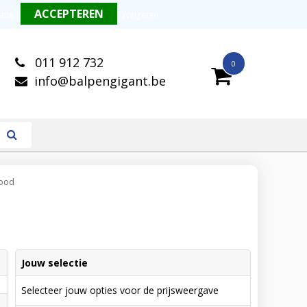
alitatieve balpennen
Snelle levering
atie
.
Weigeren
011 912 732
0
info@balpengigant.be
lood
Jouw selectie
Selecteer jouw opties voor de prijsweergave