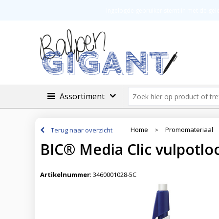
Veilig betalen
Groot assortimen
Ingelogde gebruiker stemt in met de ge
Assortiment
Home
Promomateriaal
Terug naar overzicht
>
BIC® Media Clic vulpotlo
Artikelnummer
:
3460001028-5C