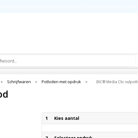
t
Groot drukoppervlak
Kw
ldende omgang productinformatie zoals vermeldt op deze website
Meer inform
Schrijfwaren
Potloden met opdruk
BIC® Media Clic vulpot
>
>
>
od
1
Kies aantal
2
Selecteer opdruk