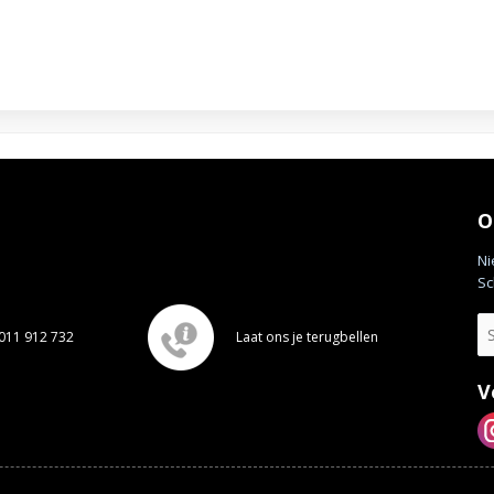
O
Ni
Sc
011 912 732
Laat ons je terugbellen
V