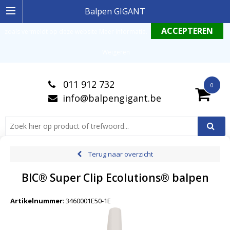
Ingelogde gebruiker stemt in met de geldende omgang productinformatie
Balpen GIGANT
zoals vermeldt op deze website
Meer informatie
.
Weigeren
011 912 732
0
info@balpengigant.be
Terug naar overzicht
BIC® Super Clip Ecolutions® balpen
Artikelnummer
:
3460001E50-1E