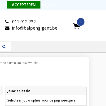
alitatieve balpennen
Snelle levering
atie
.
Weigeren
011 912 732
0
info@balpengigant.be
cled aluminium (blauwe inkt)
Jouw selectie
Selecteer jouw opties voor de prijsweergave