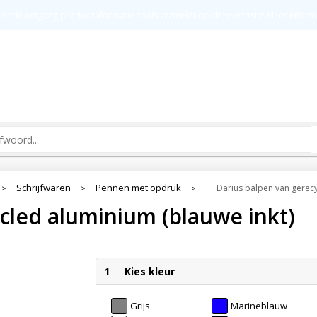
t
Groot drukoppervlak
Kw
ldende omgang productinformatie zoals vermeldt op deze website
Meer inform
Schrijfwaren
Pennen met opdruk
Darius balpen van gerecy
>
>
>
cled aluminium (blauwe inkt)
1
Kies kleur
Grijs
Marineblauw