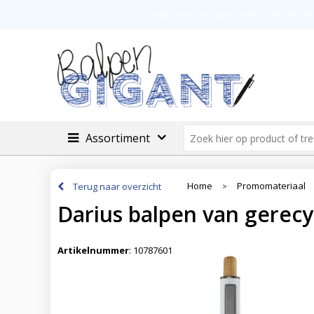
Veilig betalen
Groot assortimen
Ingelogde gebruiker stemt in met de ge
Assortiment
Home
Promomateriaal
Terug naar overzicht
>
Darius balpen van gerecy
Artikelnummer
:
10787601