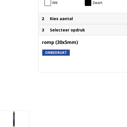
Wit
Zwart
2
Kies aantal
3
Selecteer opdruk
romp (30x5mm)
ONBEDRUKT