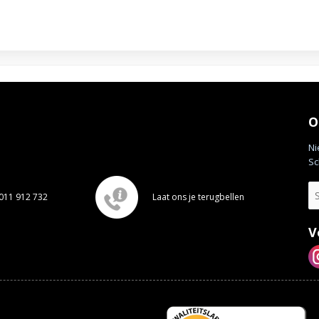
O
Ni
Sc
011 912 732
Laat ons je terugbellen
V