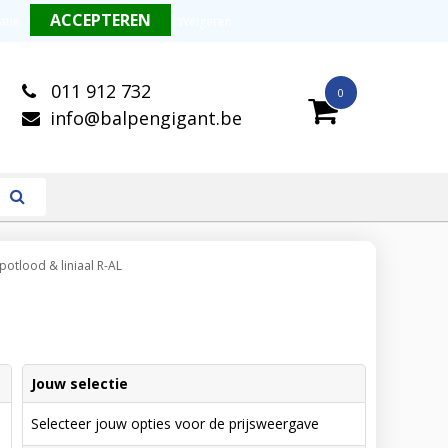
alitatieve balpennen
Snelle levering
atie
.
Weigeren
011 912 732
0
info@balpengigant.be
otlood & liniaal R-AL
Jouw selectie
Selecteer jouw opties voor de prijsweergave