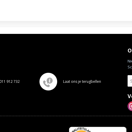
O
Ni
Sc
011 912 732
Laat ons je terugbellen
V