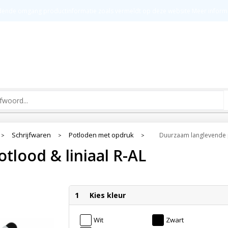
t
Groot drukoppervlak
Kw
ldende omgang productinformatie zoals vermeldt op deze website
Meer inform
Schrijfwaren
Potloden met opdruk
Duurzaam langlevende p
>
>
>
lood & liniaal R-AL
1
Kies kleur
Wit
Zwart