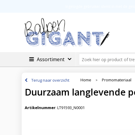
Veilig betalen
Groot assortimen
Ingelogde gebruiker stemt in met de ge
Assortiment
Home
Promomateriaal
Terug naar overzicht
>
Duurzaam langlevende pot
Artikelnummer
:
LT91593_N0001