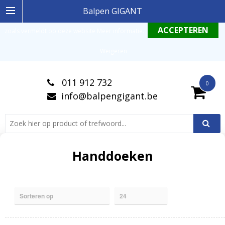
Ingelogde gebruiker stemt in met de geldende omgang productinformatie
Balpen GIGANT
zoals vermeldt op deze website
Meer informatie
.
Weigeren
011 912 732
0
info@balpengigant.be
Handdoeken