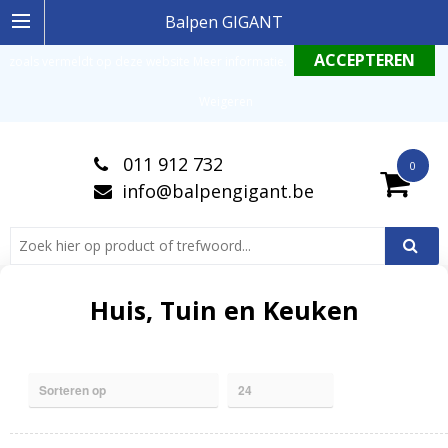
Ingelogde gebruiker stemt in met de geldende omgang productinformatie
Balpen GIGANT
zoals vermeldt op deze website
Meer informatie
.
Weigeren
011 912 732
0
info@balpengigant.be
Huis, Tuin en Keuken