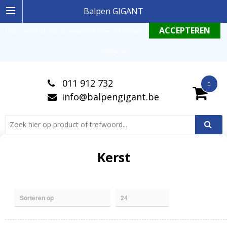
Ingelogde gebruiker stemt in met de geldende omgang productinformatie
Balpen GIGANT
zoals vermeldt op deze website
Meer informatie
.
Weigeren
011 912 732
0
info@balpengigant.be
Kerst