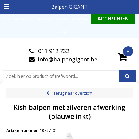
Ingelogde gebruiker stemt in met de geldende omgang productinformatie
Balpen GIGANT
zoals vermeldt op deze website
Meer informatie
.
Weigeren
011 912 732
0
info@balpengigant.be
Terug naar overzicht
Kish balpen met zilveren afwerking
(blauwe inkt)
Artikelnummer
:
10797501