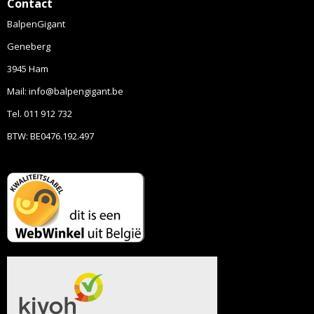
Contact
BalpenGigant
Geneberg
3945 Ham
Mail: info@balpengigant.be
Tel. 011 912 732
BTW: BE0476.192.497