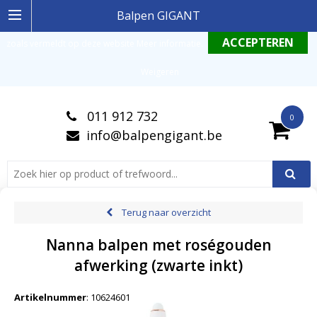
Ingelogde gebruiker stemt in met de geldende omgang productinformatie
Balpen GIGANT
zoals vermeldt op deze website
Meer informatie
.
Weigeren
011 912 732
0
info@balpengigant.be
Terug naar overzicht
Nanna balpen met roségouden
afwerking (zwarte inkt)
Artikelnummer
:
10624601