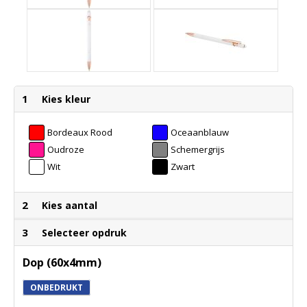
1
Kies kleur
Bordeaux Rood
Oceaanblauw
Oudroze
Schemergrijs
Wit
Zwart
2
Kies aantal
3
Selecteer opdruk
Dop (60x4mm)
ONBEDRUKT