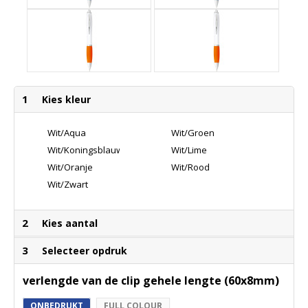
1
Kies kleur
Wit/Aqua
Wit/Groen
Wit/Koningsblauw
Wit/Lime
Wit/Oranje
Wit/Rood
Wit/Zwart
2
Kies aantal
3
Selecteer opdruk
verlengde van de clip gehele lengte (60x8mm)
ONBEDRUKT
FULL COLOUR