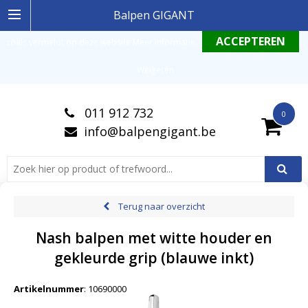
Ingelogde gebruiker stemt in met de geldende omgang productinformatie
Balpen GIGANT
zoals vermeldt op deze website
Meer informatie
.
Weigeren
011 912 732
0
info@balpengigant.be
Terug naar overzicht
Nash balpen met witte houder en
gekleurde grip (blauwe inkt)
Artikelnummer
:
10690000