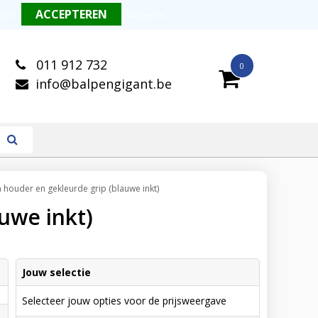
alitatieve balpennen
Snelle levering
atie
.
Weigeren
011 912 732
0
info@balpengigant.be
 houder en gekleurde grip (blauwe inkt)
uwe inkt)
Jouw selectie
Selecteer jouw opties voor de prijsweergave