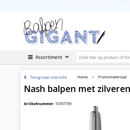
Veilig betalen
Groot assortimen
Ingelogde gebruiker stemt in met de ge
Assortiment
Home
Promomateriaal
Terug naar overzicht
>
Nash balpen met zilveren
Artikelnummer
:
10707709