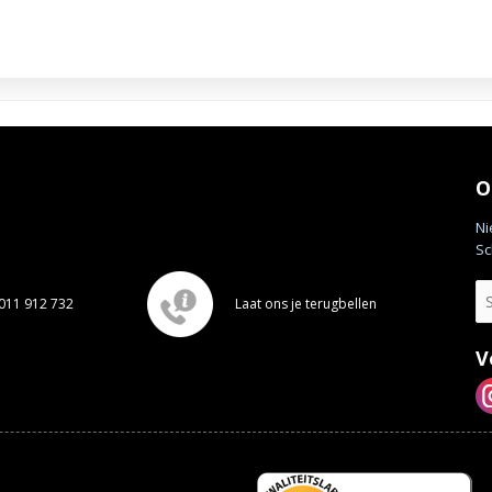
O
Ni
Sc
011 912 732
Laat ons je terugbellen
V