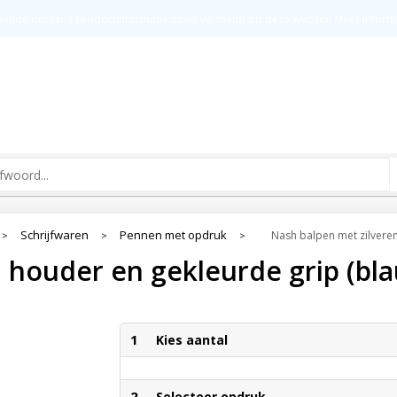
t
Groot drukoppervlak
Kw
ldende omgang productinformatie zoals vermeldt op deze website
Meer inform
Schrijfwaren
Pennen met opdruk
Nash balpen met zilveren
>
>
>
 houder en gekleurde grip (bla
1
Kies aantal
2
Selecteer opdruk