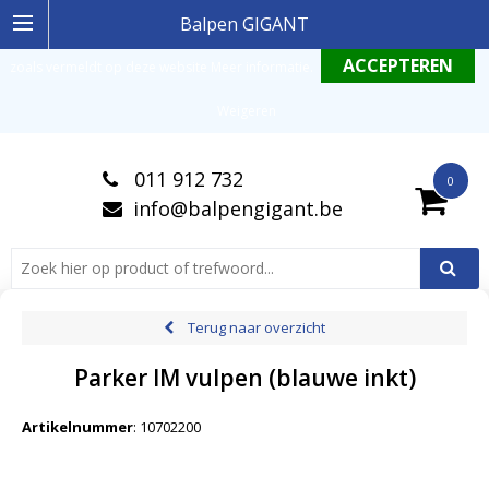
Ingelogde gebruiker stemt in met de geldende omgang productinformatie
Balpen GIGANT
zoals vermeldt op deze website
Meer informatie
.
Weigeren
011 912 732
0
info@balpengigant.be
Terug naar overzicht
Parker IM vulpen (blauwe inkt)
Artikelnummer
:
10702200