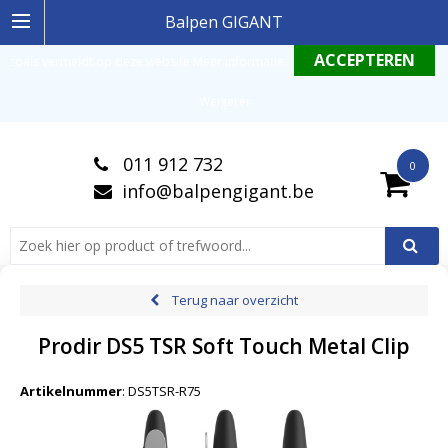
Ingelogde gebruiker stemt in met de geldende omgang productinformatie
Balpen GIGANT
zoals vermeldt op deze website
Meer informatie
.
Weigeren
011 912 732
0
info@balpengigant.be
Terug naar overzicht
Prodir DS5 TSR Soft Touch Metal Clip
Artikelnummer
:
DS5TSR-R75