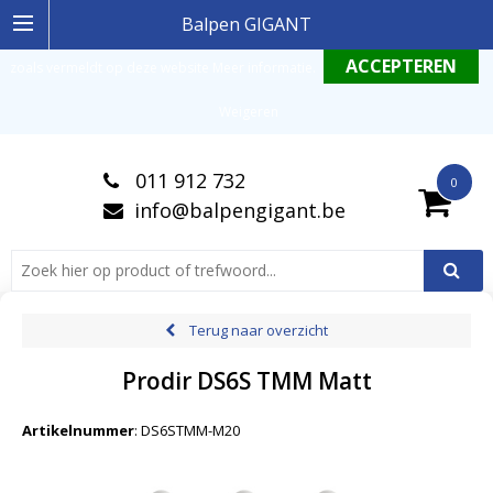
Ingelogde gebruiker stemt in met de geldende omgang productinformatie
Balpen GIGANT
zoals vermeldt op deze website
Meer informatie
.
Weigeren
011 912 732
0
info@balpengigant.be
Terug naar overzicht
Prodir DS6S TMM Matt
Artikelnummer
:
DS6STMM-M20