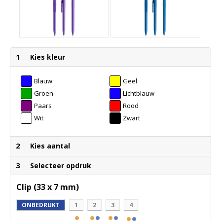
1
Kies kleur
Blauw
Geel
Groen
Lichtblauw
Paars
Rood
Wit
Zwart
2
Kies aantal
3
Selecteer opdruk
Clip (33 x 7 mm)
ONBEDRUKT
1
2
3
4