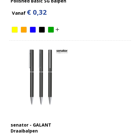
Polished Basic SG balpen
€ 0,32
Vanaf
senator - GALANT
Draaibalpen