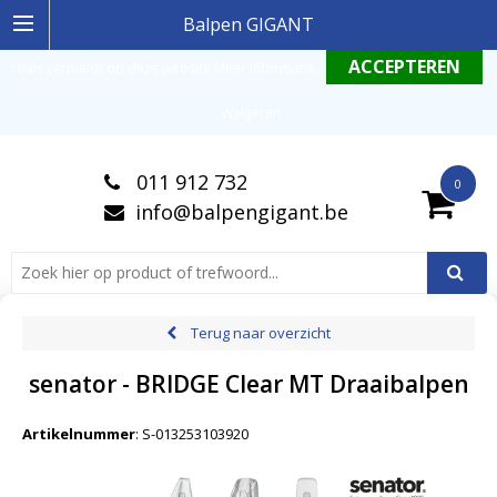
Ingelogde gebruiker stemt in met de geldende omgang productinformatie
Balpen GIGANT
zoals vermeldt op deze website
Meer informatie
.
Weigeren
011 912 732
0
info@balpengigant.be
Terug naar overzicht
senator - BRIDGE Clear MT Draaibalpen
Artikelnummer
:
S-013253103920