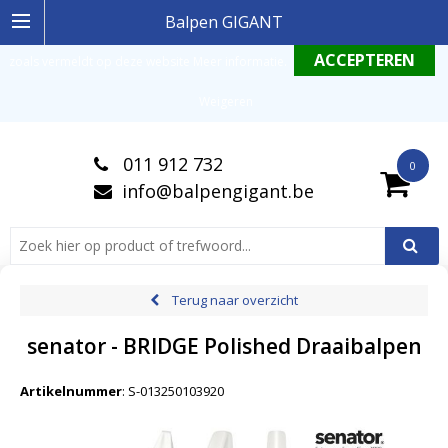
Ingelogde gebruiker stemt in met de geldende omgang productinformatie
Balpen GIGANT
zoals vermeldt op deze website
Meer informatie
.
Weigeren
011 912 732
0
info@balpengigant.be
Terug naar overzicht
senator - BRIDGE Polished Draaibalpen
Artikelnummer
:
S-013250103920