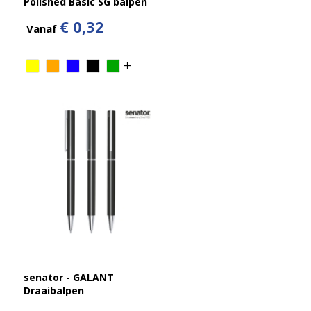
Polished Basic SG balpen
€ 0,32
Vanaf
senator - GALANT
Draaibalpen