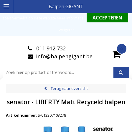
Ingelogde gebruiker stemt in met de geldende omgang productinformatie
Balpen GIGANT
zoals vermeldt op deze website
Meer informatie
.
Weigeren
011 912 732
0
info@balpengigant.be
Terug naar overzicht
senator - LIBERTY Matt Recyceld balpen
Artikelnummer
:
S-013307103278