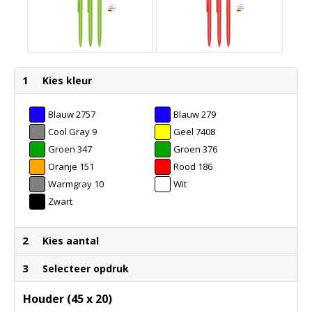
1
Kies kleur
Blauw 2757
Blauw 279
Cool Gray 9
Geel 7408
Groen 347
Groen 376
Oranje 151
Rood 186
Warmgray 10
Wit
Zwart
2
Kies aantal
3
Selecteer opdruk
Houder (45 x 20)