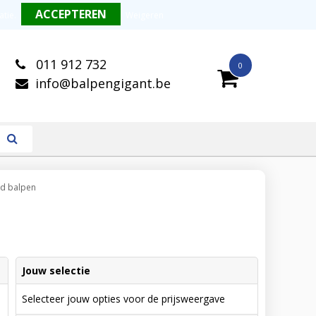
alitatieve balpennen
Snelle levering
atie
.
Weigeren
011 912 732
0
info@balpengigant.be
ed balpen
Jouw selectie
Selecteer jouw opties voor de prijsweergave