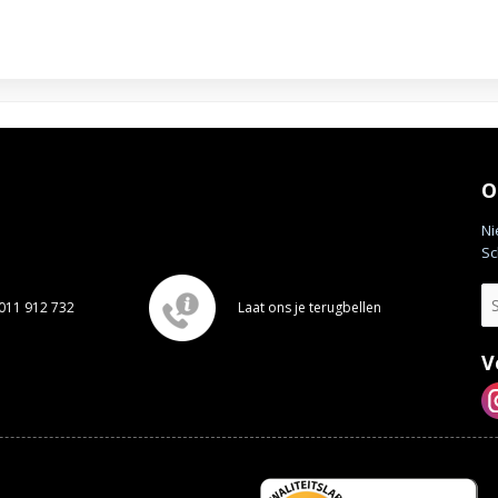
O
Ni
Sc
011 912 732
Laat ons je terugbellen
V