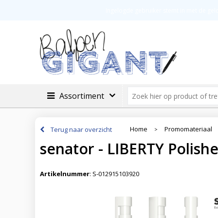
Veilig betalen
Groot assortimen
Ingelogde gebruiker stemt in met de ge
Assortiment
Home
Promomateriaal
Terug naar overzicht
>
senator - LIBERTY Polish
Artikelnummer
:
S-012915103920