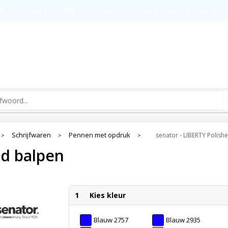
t
Groot drukoppervlak
Kw
ldende omgang productinformatie zoals vermeldt op deze website
Meer inform
Schrijfwaren
Pennen met opdruk
senator - LIBERTY Polish
>
>
>
ed balpen
1
Kies kleur
Blauw 2757
Blauw 2935