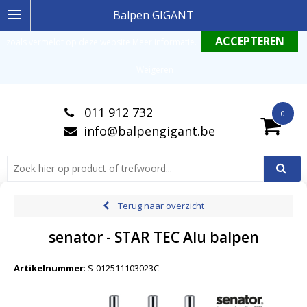
Ingelogde gebruiker stemt in met de geldende omgang productinformatie
Balpen GIGANT
zoals vermeldt op deze website
Meer informatie
.
Weigeren
011 912 732
0
info@balpengigant.be
Terug naar overzicht
senator - STAR TEC Alu balpen
Artikelnummer
:
S-012511103023C