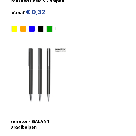
Polished Basic SG balpen
€ 0,32
Vanaf
senator - GALANT
Draaibalpen