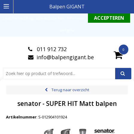
Ingelogde gebruiker stemt in met de geldende omgang productinformatie
Balpen GIGANT
zoals vermeldt op deze website
Meer informatie
.
Weigeren
011 912 732
0
info@balpengigant.be
Terug naar overzicht
senator - SUPER HIT Matt balpen
Artikelnummer
:
S-012904101924