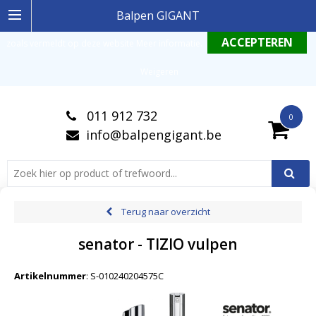
Ingelogde gebruiker stemt in met de geldende omgang productinformatie
Balpen GIGANT
zoals vermeldt op deze website
Meer informatie
.
Weigeren
011 912 732
0
info@balpengigant.be
Terug naar overzicht
senator - TIZIO vulpen
Artikelnummer
:
S-010240204575C