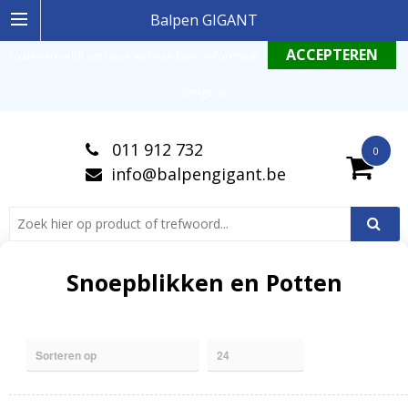
Ingelogde gebruiker stemt in met de geldende omgang productinformatie
Balpen GIGANT
zoals vermeldt op deze website
Meer informatie
.
Weigeren
011 912 732
0
info@balpengigant.be
Snoepblikken en Potten