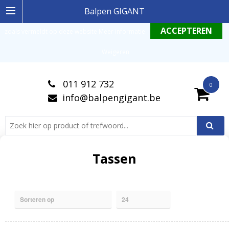
Ingelogde gebruiker stemt in met de geldende omgang productinformatie
Balpen GIGANT
zoals vermeldt op deze website
Meer informatie
.
Weigeren
011 912 732
0
info@balpengigant.be
Tassen