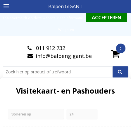
Ingelogde gebruiker stemt in met de geldende omgang productinformatie
Balpen GIGANT
zoals vermeldt op deze website
Meer informatie
.
Weigeren
011 912 732
0
info@balpengigant.be
Visitekaart- en Pashouders