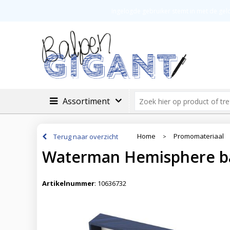
Veilig betalen
Groot assortimen
Ingelogde gebruiker stemt in met de ge
Assortiment
Home
Promomateriaal
Terug naar overzicht
>
Waterman Hemisphere b
Artikelnummer
:
10636732