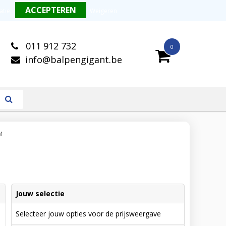
alitatieve balpennen
Snelle levering
atie
.
Weigeren
011 912 732
0
info@balpengigant.be
M
Jouw selectie
Selecteer jouw opties voor de prijsweergave