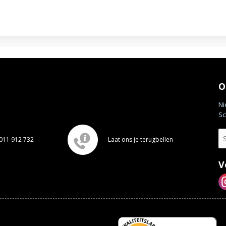
O
Ni
Sc
011 912 732
Laat ons je terugbellen
V