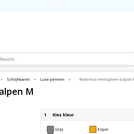
t
Groot drukoppervlak
Kw
ldende omgang productinformatie zoals vermeldt op deze website
Meer inform
Schrijfwaren
Luxe pennen
Waterman Hemisphere balpen 
>
>
>
alpen M
1
Kies kleur
Grijs
Koper